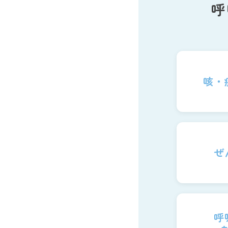
呼
咳・
ぜ
呼