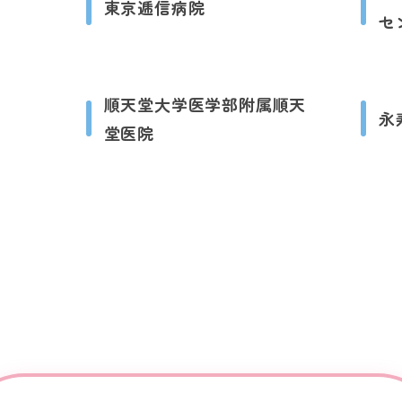
東京逓信病院
セ
順天堂大学医学部附属順天
永
堂医院