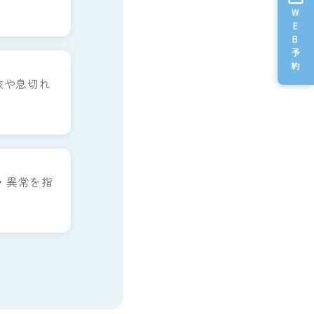
W
E
B
予
約
咳や息切れ
・異常を指