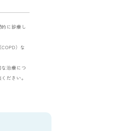
門的に診療し
COPD）な
切な治療につ
談ください。