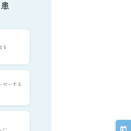
疾患
出る
ーゼーする
しい