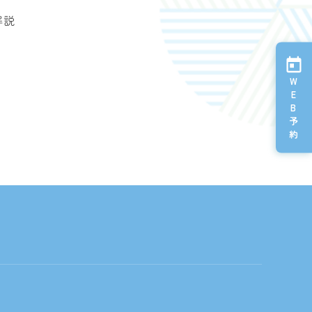
解説
W
E
B
予
約